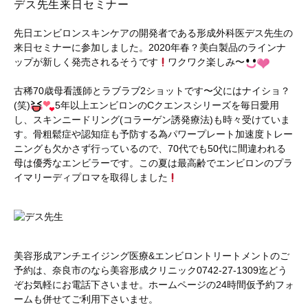
デス先生来日セミナー
先日エンビロンスキンケアの開発者である形成外科医デス先生の
来日セミナーに参加しました。2020年春？美白製品のラインナ
ップが新しく発売されるそうです
ワクワク楽しみ〜
古稀70歳母看護師とラブラブ2ショットです〜父にはナイショ？
(笑)
5年以上エンビロンのCクエンスシリーズを毎日愛用
し、スキンニードリング(コラーゲン誘発療法)も時々受けていま
す。骨粗鬆症や認知症も予防する為パワープレート加速度トレー
ニングも欠かさず行っているので、70代でも50代に間違われる
母は優秀なエンビラーです。この夏は最高齢でエンビロンのプラ
イマリーディプロマを取得しました
美容形成アンチエイジング医療&エンビロントリートメントのご
予約は、奈良市のなら美容形成クリニック0742-27-1309迄どう
ぞお気軽にお電話下さいませ。ホームページの24時間仮予約フォ
ームも併せてご利用下さいませ。