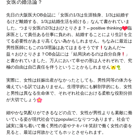
女医の婚活論？
先日の大阪医大OB会誌に「女医の1/3は生涯独身、1/3は結婚す
るけど離婚する、1/3は結婚生活を続ける」なんて書かれていま
した。つまり女医の2/3はおひとりさま？←positive thinking
臨
床医として責任ある仕事に負われ、結婚することにより生計を立
てる必要性があまり高くない為かもしれません。ちなみに最近は
男性医師にもこの1/3理論はあてはまるそうです
なあんだ〜
益々おひとりさま？OB会誌には「結局決めるのは自分自身
」
と書かれていました。万人において幸せの形は人それぞれで、究
極の自由は自己責任を伴うということかもしれません
実際に、女性は妊娠出産がなかったとしても、男性同等の体力を
備えている訳ではありません。生理学的にも解剖学的にも、女性
と男性は異なる生命体で、それぞれ社会における柔軟な役割分担
が大切でしょう
細やかな気配りができるなどの点で、女性が男性よりも素敵に働
いている姿が現代社会ではpopularになりつつあります。社会で
誠実に落ち着いて働く男性の姿やテキパキ笑顔で働く女性の姿を
見ると、最近は何故かとてもホッとさせられます。