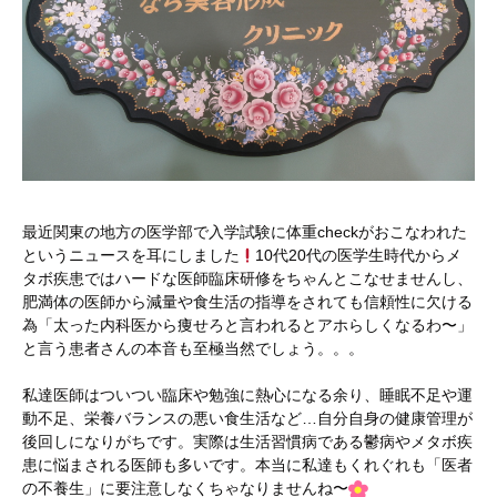
最近関東の地方の医学部で入学試験に体重checkがおこなわれた
というニュースを耳にしました
10代20代の医学生時代からメ
タボ疾患ではハードな医師臨床研修をちゃんとこなせませんし、
肥満体の医師から減量や食生活の指導をされても信頼性に欠ける
為「太った内科医から痩せろと言われるとアホらしくなるわ〜」
と言う患者さんの本音も至極当然でしょう。。。
私達医師はついつい臨床や勉強に熱心になる余り、睡眠不足や運
動不足、栄養バランスの悪い食生活など…自分自身の健康管理が
後回しになりがちです。実際は生活習慣病である鬱病やメタボ疾
患に悩まされる医師も多いです。本当に私達もくれぐれも「医者
の不養生」に要注意しなくちゃなりませんね〜