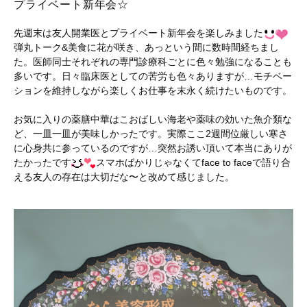
プライベート新年会☆
先週末は友人開業医とプライベート新年会を楽しみました
弾丸トーク&美食に花が咲き、あっという間に数時間経ちまし
た。医師同士それぞれの専門診療科ごとに色々勉強になることも
多いです。日々臨床医としての苦労も色々ありますが…モチベー
ションを維持しながら楽しくお仕事を末永く続けたいものです。
お気に入りの薬膳中華はこおばしい海老や薬味の効いた魚介類な
ど、一皿一皿が美味しかったです。実際ここ2週間位厳しい寒さ
に心身共に参っているのですが…突然お誘い頂いて本当にありが
たかったです
スマホばかりじゃなくてface to faceで語り合
える友人の存在は大切だな〜と改めて感じました。