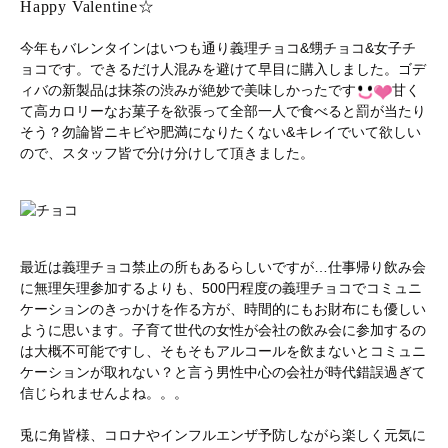
Happy Valentine☆
今年もバレンタインはいつも通り義理チョコ&甥チョコ&女子チ
ョコです。できるだけ人混みを避けて早目に購入しました。ゴデ
ィバの新製品は抹茶の渋みが絶妙で美味しかったです
甘く
て高カロリーなお菓子を欲張って全部一人で食べると罰が当たり
そう？勿論皆ニキビや肥満になりたくない&キレイでいて欲しい
ので、スタッフ皆で分け分けして頂きました。
最近は義理チョコ禁止の所もあるらしいですが…仕事帰り飲み会
に無理矢理参加するよりも、500円程度の義理チョコでコミュニ
ケーションのきっかけを作る方が、時間的にもお財布にも優しい
ように思います。子育て世代の女性が会社の飲み会に参加するの
は大概不可能ですし、そもそもアルコールを飲まないとコミュニ
ケーションが取れない？と言う男性中心の会社が時代錯誤過ぎて
信じられませんよね。。。
兎に角皆様、コロナやインフルエンザ予防しながら楽しく元気に