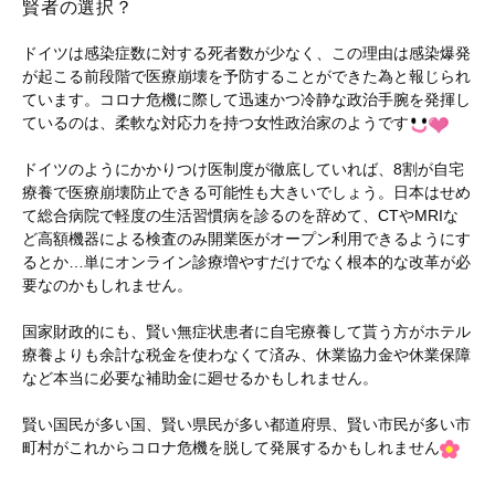
賢者の選択？
ドイツは感染症数に対する死者数が少なく、この理由は感染爆発
が起こる前段階で医療崩壊を予防することができた為と報じられ
ています。コロナ危機に際して迅速かつ冷静な政治手腕を発揮し
ているのは、柔軟な対応力を持つ女性政治家のようです
ドイツのようにかかりつけ医制度が徹底していれば、8割が自宅
療養で医療崩壊防止できる可能性も大きいでしょう。日本はせめ
て総合病院で軽度の生活習慣病を診るのを辞めて、CTやMRIな
ど高額機器による検査のみ開業医がオープン利用できるようにす
るとか…単にオンライン診療増やすだけでなく根本的な改革が必
要なのかもしれません。
国家財政的にも、賢い無症状患者に自宅療養して貰う方がホテル
療養よりも余計な税金を使わなくて済み、休業協力金や休業保障
など本当に必要な補助金に廻せるかもしれません。
賢い国民が多い国、賢い県民が多い都道府県、賢い市民が多い市
町村がこれからコロナ危機を脱して発展するかもしれません