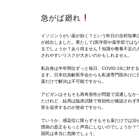
急がば廻れ
イソジンうがい薬が効く？という昨日の吉村知事(
が続出しました。果たして(医学部や薬学部ではな
るでしょうか？あり得ません
知識や教養不足の
されやすいリスクが大きいのかもしれません。
私自身は半年間位ずっと毎日、COVID-19に対す
ます。日本抗加齢医学会からも私達専門医向けに日々
薬だけで解決は不可能ですから。
アビガンはそもそも再奇形性が問題で流通しなか
たけれど…結局は臨床試験で有効性が確認されず
実を追求するのが使命ですから。
ていうか、感染症に限らずそもそも薬だけでは治
慣病の是正をもっと声高にしないのでしょうか？
国民は本当に危険でしょう。