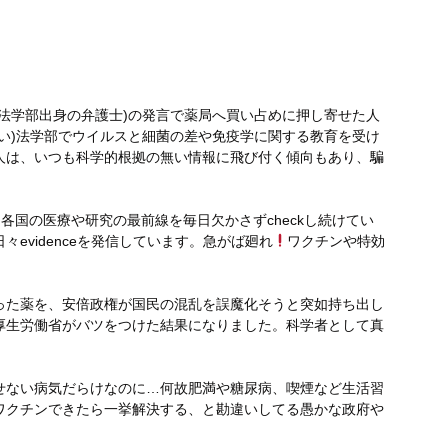
法学部出身の弁護士)の発言で薬局へ買い占めに押し寄せた人
い)法学部でウイルスと細菌の差や免疫学に関する教育を受け
人は、いつも科学的根拠の無い情報に飛び付く傾向もあり、騙
る各国の医療や研究の最前線を毎日欠かさずcheckし続けてい
evidenceを発信しています。急がば廻れ
ワクチンや特効
った薬を、安倍政権が国民の混乱を誤魔化そうと突如持ち出し
厚生労働省がバツをつけた結果になりました。科学者として真
せない病気だらけなのに…何故肥満や糖尿病、喫煙など生活習
ワクチンできたら一挙解決する、と勘違いしてる愚かな政府や