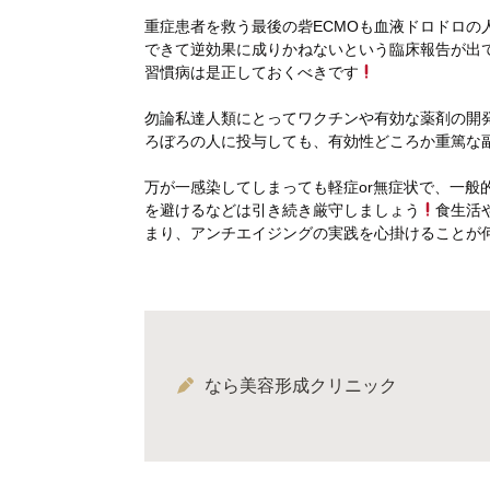
重症患者を救う最後の砦ECMOも血液ドロドロの
できて逆効果に成りかねないという臨床報告が出
習慣病は是正しておくべきです
勿論私達人類にとってワクチンや有効な薬剤の開
ろぼろの人に投与しても、有効性どころか重篤な
万が一感染してしまっても軽症or無症状で、一般
を避けるなどは引き続き厳守しましょう
食生活
まり、アンチエイジングの実践を心掛けることが
なら美容形成クリニック