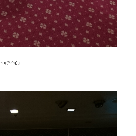
^-^q)」