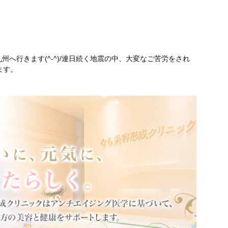
州へ行きます(^-^)/連日続く地震の中、大変なご苦労をされ
ます。