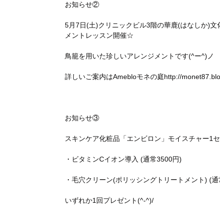
お知らせ②
5月7日(土)クリニックビル3階の華鹿(はなしか)文
メントレッスン開催☆
鳥籠を用いた珍しいアレンジメントです(^ー^)ノ
詳しいご案内はAmebloモネの庭http://monet87.b
お知らせ③
スキンケア化粧品「エンビロン」モイスチャー1セッ
・ビタミンCイオン導入 (通常3500円)
・毛穴クリーン(ポリッシングトリートメント) (通常
いずれか1回プレゼント(^-^)/