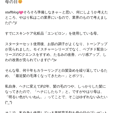
母の日
staffblog
そろそろ準備しなきゃ～と思い、何にしようか考えた
ところ、やはり私はこの業界にいるので、業界のもので考えまし
た(^-^)/
すでにスキンケア化粧品「エンビロン」を使用している母。
スターターセット使用後、お肌の調子がよくなり、トーンアップ
が見られました。モイスチャーシリーズでなく、ペプチド配合シ
リーズのCクエンスをすすめ、たるみの改善、ハリ感アップ、し
わの改善が見られています(^-^)v
そんな母、何十年もカラーリングと白髪染めを繰り返しているた
め、「最近髪の毛薄くなってきたわ～」とポツリ。
私自身、ヘナに変えて約2年、髪の毛のつや、しっかりした髪に
なってきたので、「ヘナにしたら？」と。ですがやはり母は、
「明るい色がいいねん。」ってことで、そこはゆずれないみたい
(*_*)
そこで、私自身も使用している黒髪育毛剤を母の日のプレゼント