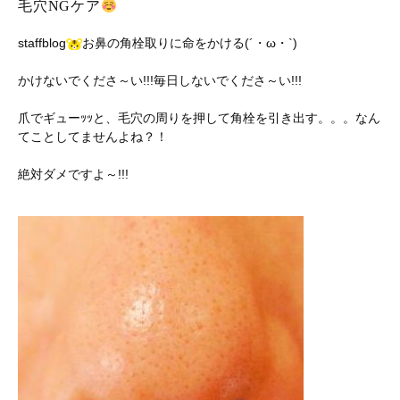
毛穴NGケア
staffblog
お鼻の角栓取りに命をかける(´・ω・`)
かけないでくださ～い!!!毎日しないでくださ～い!!!
爪でギューｯｯと、毛穴の周りを押して角栓を引き出す。。。なん
てことしてませんよね？！
絶対ダメですよ～!!!