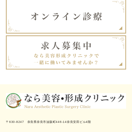
〒630-8247 奈良県奈良市油阪町446-14奈良安田ビル4階