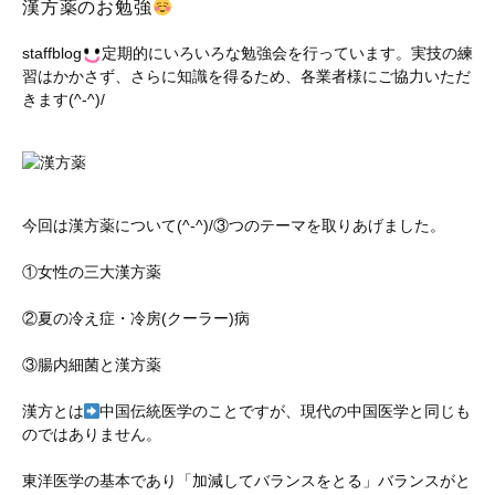
漢方薬のお勉強
staffblog
定期的にいろいろな勉強会を行っています。実技の練
習はかかさず、さらに知識を得るため、各業者様にご協力いただ
きます(^-^)/
今回は漢方薬について(^-^)/③つのテーマを取りあげました。
①女性の三大漢方薬
②夏の冷え症・冷房(クーラー)病
③腸内細菌と漢方薬
漢方とは
中国伝統医学のことですが、現代の中国医学と同じも
のではありません。
東洋医学の基本であり「加減してバランスをとる」バランスがと