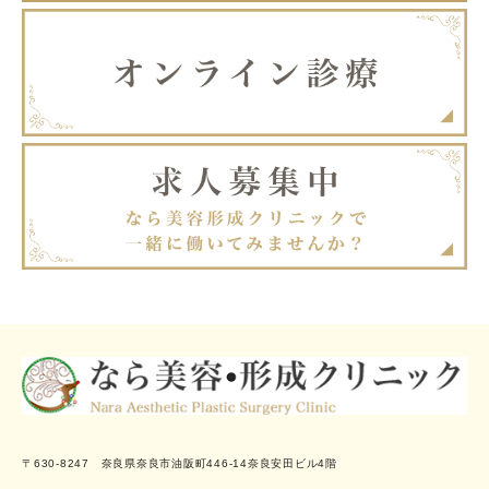
〒630-8247 奈良県奈良市油阪町446-14奈良安田ビル4階