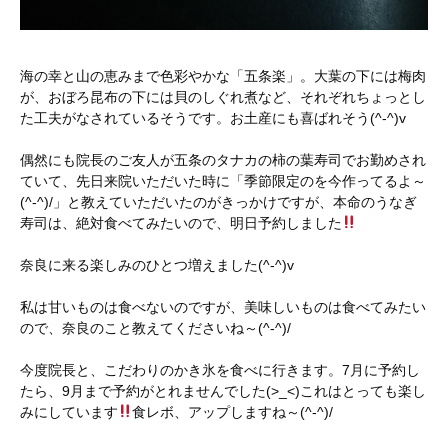
海の幸と山の恵みまで色彩やかな「五条楽」。大葉の下には梅肉
が、おぼろ昆布の下には貝のしぐれ煮など、それぞれちょっとし
た工夫がなされているそうです。お土産にも喜ばれそう(^-^)v
偶然にも院長のご友人が五条のタナカの柿の葉寿司でお勤めされ
ていて、先日来院いただいた時に「季節限定のを今作ってるよ～
(^-^)/」と教えていただいたのがきっかけですが、本命のうなぎ
寿司は、絶対食べてみたいので、明日予約しました
奈良に来る楽しみのひとつ増えました(^-^)v
私は甘いものは食べないのですが、美味しいものは食べてみたい
ので、奈良のこと教えてくださいね～(^-^)/
今度院長と、こだわりのかき氷を食べに行きます。7月に予約し
たら、9月まで予約がとれませんでした(>_<)これはとっても楽し
みにしています
食レボ、アップしますね～(^-^)/