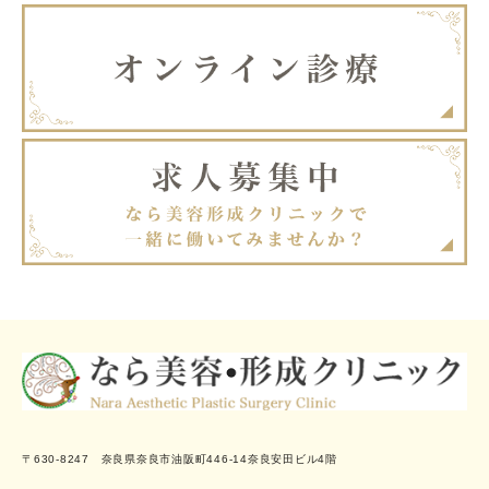
〒630-8247 奈良県奈良市油阪町446-14奈良安田ビル4階