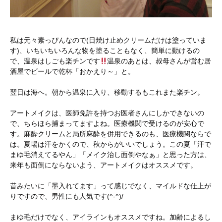
私は元々素っぴんなので(日焼け止めクリームだけは塗っていま
す)、いちいちいろんな物を塗ることもなく、簡単に動けるの
で、温泉はしごも楽チンです
温泉のあとは、叔母さんが営む居
酒屋でビールで乾杯「おかえり～」と。
翌日は海へ。朝から温泉に入り、移動するもこれまた楽チン。
アートメイクは、医師免許を持つお医者さんにしかできないの
で、ちらほら捕まってますよね。医療機関で受けるのが安心で
す。麻酔クリームと局所麻酔を併用できるのも、医療機関ならで
は。夏場は汗をかくので、秋からがいいでしょう。この夏「汗で
まゆ毛消えてるやん」「メイク治し面倒やなぁ」と思った方は、
来年も面倒にならないよう、アートメイクはオススメです。
昔みたいに「墨入れてます」って感じでなく、マイルドな仕上が
りですので、男性にも人気です(^-^)/
まゆ毛だけでなく、アイラインもオススメですね。加齢によるし