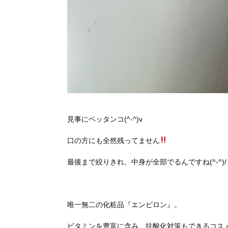
見事にペッタンコ(^-^)v
口の方にも全然残ってません
最後まで絞りきれ、中身が全部でるんですね(^-^)/
唯一無二の化粧品『エンビロン』。
ビタミンを豊富に含み、抗酸化対策もできるコス