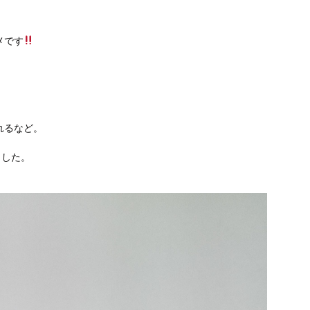
。
メです
れるなど。
ました。