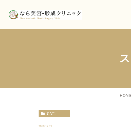
HOM
CAT1
2016.12.21