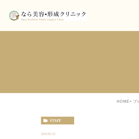
HOME
ブ
STAFF
2018.02.23