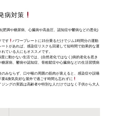
発病対策
(肥満や糖尿病、心臓病や高血圧、認知症や鬱病などの悪化)
メです
パワープレートに15分乗るだけでジム1時間分の運動
レートがあれば、感染症リスクも回避して短時間で効果的な運
されている人にもオススメです。
極度に動かない生活では、(自然老化ではなく)病的老化を惹き
や糖尿病、鬱病や認知症、骨粗鬆症や心臓病などの生活習慣病
炎のみならず、口や喉の周囲の筋肉が衰えると、感染症や誤嚥
不要&換気良好な屋外で過ごす時間も忘れずに
イジングの実践は高齢者や特別な人だけではなく子供から大人