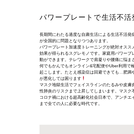
パワープレートで生活不活
長期間にわたる過度な自粛生活による生活不活発病
が全国的に問題となりつつあります。
パワープレート加速度トレーニングが絶対オスス
効果が得られるスグレモノです。家庭用パワープ
動ができます。テレワークで肩凝りや腰痛に悩ま
何でもかんでもオンライン&宅配便やUber利用で
起こします。たとえ感染症は回避できても…肥満
が悪化しては困ります
マスク地獄生活でフェイスラインのたるみや皮膚
性肺炎のリスクまで上昇してしまいます。マスク
コロナ禍における超高齢化社会日本で、アンチエ
まで全ての人に必要な時代です。