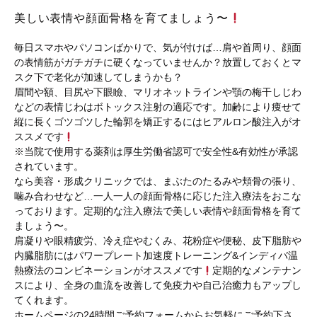
美しい表情や顔面骨格を育てましょう〜
毎日スマホやパソコンばかりで、気が付けば…肩や首周り、顔面
の表情筋がガチガチに硬くなっていませんか？放置しておくとマ
スク下で老化が加速してしまうかも？
眉間や額、目尻や下眼瞼、マリオネットラインや顎の梅干しじわ
などの表情じわはボトックス注射の適応です。加齢により痩せて
縦に長くゴツゴツした輪郭を矯正するにはヒアルロン酸注入がオ
ススメです
※当院で使用する薬剤は厚生労働省認可で安全性&有効性が承認
されています。
なら美容・形成クリニックでは、まぶたのたるみや頬骨の張り、
噛み合わせなど…一人一人の顔面骨格に応じた注入療法をおこな
っております。定期的な注入療法で美しい表情や顔面骨格を育て
ましょう〜。
肩凝りや眼精疲労、冷え症やむくみ、花粉症や便秘、皮下脂肪や
内臓脂肪にはパワープレート加速度トレーニング&インディバ温
熱療法のコンビネーションがオススメです
定期的なメンテナン
スにより、全身の血流を改善して免疫力や自己治癒力もアップし
てくれます。
ホームページの24時間ご予約フォームからお気軽にご予約下さ