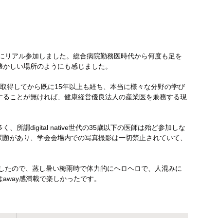
5にリアル参加しました。総合病院勤務医時代から何度も足を
懐かしい場所のようにも感じました。
医を取得してから既に15年以上も経ち、本当に様々な分野の学び
することが無ければ、健康経営優良法人の産業医を兼務する現
謂digital native世代の35歳以下の医師は殆ど参加しな
問題があり、学会会場内での写真撮影は一切禁止されていて、
アル参加したので、蒸し暑い梅雨時で体力的にヘロヘロで、人混みに
away感満載で楽しかったです。