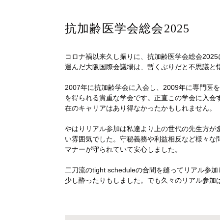
抗加齢医学会総会2025
コロナ禍以来久し振りに、抗加齢医学会総会202
運んだ大阪国際会議場は、暫くぶりだと不思議と
2007年に抗加齢学会に入会し、2009年に専門
を得られる貴重な学会です。正直この学会に入会
在のキャリアはあり得なかったかもしれません。
やはりリアル参加は私達より上の世代の先生方が多く、所
い雰囲気でした。守秘義務や利益相反など様々な
マナーが守られていて安心しました。
二刀流のtight scheduleの合間を縫ってリ
少し酔ったりもしました。でも久々のリアル参加は