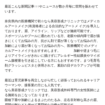
最近こんな新聞記事↑↑↑やニュースが数か月毎に世間を賑わせて
います。
奈良県内の医療機関で初☆なら美容形成クリニックではメディカ
ルアートメイク(有資格者による合法的なアートメ イク)を導入し
ております。眉、アイライン、リップなどが施術可能です。
スポーツジムやプールに通われている方、老眼や緑内障で眉が描
きにくくてお悩みの方、抗がん剤で眉が薄くなってお悩みの方、
加齢により眉が薄くなってお悩みの方へ、医療機関で のメディ
カルアートメイクをおすすめします。 加齢や逆まつ毛に
よりアイラインがきれいに描けずにアレルギー性結膜炎やマイボ
ーム腺梗塞を引き起こしている方にもおすすめです。まつ毛育毛
剤グラッシュビスタと併用されて、素顔の目ヂカラアップが可能
です。
最近は育児家事を両立しながら忙しく頑張っておられるキャリア
ウーマンや、接客業の方にも人気です。
なら美容形成クリニックでは、美容形成外科専門の女性医師によ
る施術をおこなってお ります。
眼瞼下垂や加齢によるまぶたのたるみ、左右非対称な高さの眉、
眉間の皺なども併せて専門的な治療が可能です。