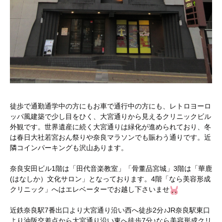
徒歩で通勤通学中の方にもお車で通行中の方にも、レトロヨーロ
ッパ風建築で少し目をひく、大宮通りから見えるクリニックビル
外観です。世界遺産に続く大宮通りは緑化が進められており、冬
は春日大社若宮おん祭りや奈良マラソンでも賑わう通りです。近
隣コインパーキングも沢山あります。
奈良安田ビル1階は「田代音楽教室」「骨董品宮城」3階は「華鹿
(はなしか）文化サロン」となっております。4階「なら美容形成
クリニック」へはエレベーターでお越し下さいませ
近鉄奈良駅7番出口より大宮通り沿い西へ徒歩2分♪JR奈良駅東口
より油阪交差点から大宮通り沿い東へ徒歩7分♪なら美容形成クリ