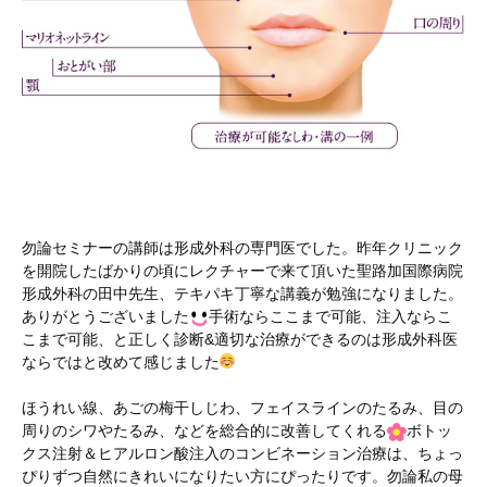
勿論セミナーの講師は形成外科の専門医でした。昨年クリニック
を開院したばかりの頃にレクチャーで来て頂いた聖路加国際病院
形成外科の田中先生、テキパキ丁寧な講義が勉強になりました。
ありがとうございました
手術ならここまで可能、注入ならこ
こまで可能、と正しく診断&適切な治療ができるのは形成外科医
ならではと改めて感じました
ほうれい線、あごの梅干しじわ、フェイスラインのたるみ、目の
周りのシワやたるみ、などを総合的に改善してくれる
ボトッ
クス注射＆ヒアルロン酸注入のコンビネーション治療は、ちょっ
ぴりずつ自然にきれいになりたい方にぴったりです。勿論私の母