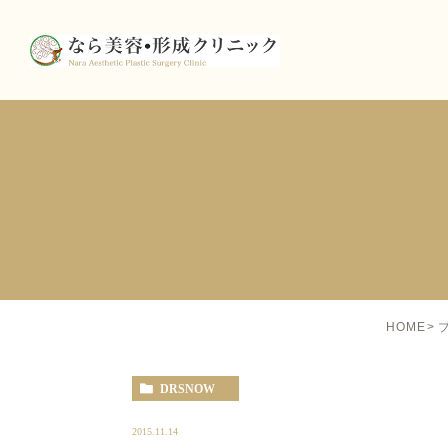
HOME
DRSNOW
2015.11.14