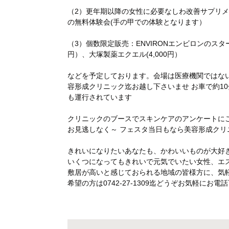
（2）更年期以降の女性に必要なしわ改善サプリメ
の無料体験会(手の甲での体験となります）
（3）個数限定販売：ENVIRONエンビロンのスターター
円）、大塚製薬エクエル(4,000円）
などを予定しております。会場は医療機関ではな
容形成クリニック迄お越し下さいませ お車で約1
も運行されています
クリニックのブースでスキンケアのアンケートに
お見逃しなく～ フェスタ当日もなら美容形成ク
きれいになりたいあなたも、かわいいものが大好
いくつになってもきれいで元気でいたい女性、エ
敷居が高いと感じておられる地域の皆様方に、気
希望の方は0742-27-1309迄どうぞお気軽にお