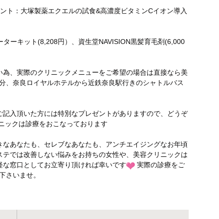
ント：大塚製薬エクエルの試食&高濃度ビタミンCイオン導入
キット(8,208円）、資生堂NAVISION黒髪育毛剤(6,000
い為、実際のクリニックメニューをご希望の場合は直接なら美
0分、奈良ロイヤルホテルから近鉄奈良駅行きのシャトルバス
ご記入頂いた方には特別なプレゼントがありますので、どうぞ
リニックは診療をおこなっております
きなあなたも、セレブなあなたも、アンチエイジングなお年頃
ステでは改善しない悩みをお持ちの女性や、美容クリニックは
軽な窓口としてお立寄り頂ければ幸いです
実際の診療をご
電話下さいませ。