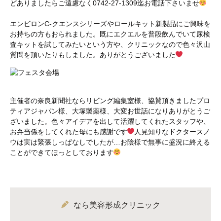
どありましたらご遠慮なく0742-27-1309迄お電話下さいませ
エンビロンC-クエンスシリーズやロールキット新製品にご興味を
お持ちの方もおられました。既にエクエルを普段飲んでいて尿検
査キットを試してみたいという方や、クリニックなので色々沢山
質問を頂いたりもしました。ありがとうございました
主催者の奈良新聞社ならリビング編集室様、協賛頂きましたプロ
ティアジャパン様、大塚製薬様、大変お世話になりありがとうご
ざいました。色々アイデアを出して活躍してくれたスタッフや、
お弁当係をしてくれた母にも感謝です
人見知りなドクタースノ
ウは実は緊張しっぱなしでしたが…お陰様で無事に盛況に終える
ことができてほっとしております
なら美容形成クリニック