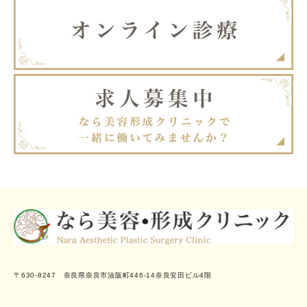
〒630-8247 奈良県奈良市油阪町446-14奈良安田ビル4階