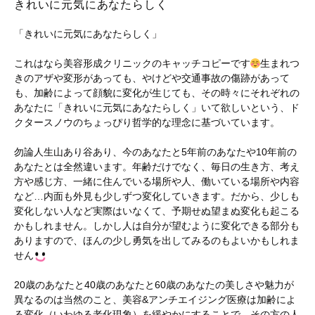
きれいに元気にあなたらしく
「きれいに元気にあなたらしく」
これはなら美容形成クリニックのキャッチコピーです
生まれつ
きのアザや変形があっても、やけどや交通事故の傷跡があって
も、加齢によって顔貌に変化が生じても、その時々にそれぞれの
あなたに「きれいに元気にあなたらしく」いて欲しいという、ド
クタースノウのちょっぴり哲学的な理念に基づいています。
勿論人生山あり谷あり、今のあなたと5年前のあなたや10年前の
あなたとは全然違います。年齢だけでなく、毎日の生き方、考え
方や感じ方、一緒に住んでいる場所や人、働いている場所や内容
など…内面も外見も少しずつ変化していきます。だから、少しも
変化しない人など実際はいなくて、予期せぬ望まぬ変化も起こる
かもしれません。しかし人は自分が望むように変化できる部分も
ありますので、ほんの少し勇気を出してみるのもよいかもしれま
せん
20歳のあなたと40歳のあなたと60歳のあなたの美しさや魅力が
異なるのは当然のこと、美容&アンチエイジング医療は加齢によ
る変化（いわゆる老化現象）を緩やかにすることで、その方の人