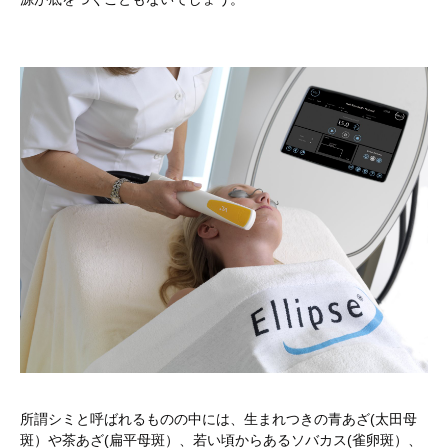
所謂シミと呼ばれるものの中には、生まれつきの青あざ(太田母
斑）や茶あざ(扁平母斑）、若い頃からあるソバカス(雀卵斑）、