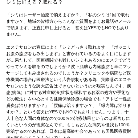
シミは消える？取れる？
「シミはレーザー治療で消えますか？」「私のシミは1回で取れ
ますか？」地域の皆様方からこんなご質問をよくお電話やメール
で頂きます。正直に申し上げると…答えはYESでもNOでもあり
ません。
エステサロンの宣伝によく「シミどっさり取れます」「ポッコリ
お腹の脂肪をもみ出します」と書かれているのをよく目にします
が…果たして、医療機関でも難しいシミもあるのにエステでどう
やってシミを取るのでしょうか？皮下脂肪も内臓脂肪も単にマッ
サージしてもみ出されるのでしょうか？クリニックや病院など医
療機関の場合は医療法という広告規制がある為、実際巷のエステ
サロンのような誇大広告はできないというのが現実なんです。疾
患(病気）に対する対症療法(症状を緩和するお薬の処方や手術な
どの療法）を中心とする健康保険診療の場合でも「アトピー性皮
膚炎は治りますか？」「腰痛は治りますか？」「緑内障は治りま
すか？」という答えはYESでもNOでもありません。つまり、十
人十色な人間の身体なので100％の治療効果というのは断言しに
くいというのが現実なんです。もしもどんな病気や怪我も100％
完治するのであれば、日本は超高齢社会であっても国民医療費財
源が底をつくこともないでしょう。