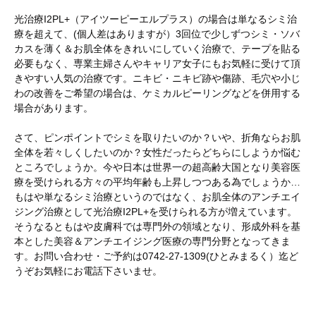
光治療I2PL+（アイツーピーエルプラス）の場合は単なるシミ治
療を超えて、(個人差はありますが）3回位で少しずつシミ・ソバ
カスを薄く＆お肌全体をきれいにしていく治療で、テープを貼る
必要もなく、専業主婦さんやキャリア女子にもお気軽に受けて頂
きやすい人気の治療です。ニキビ・ニキビ跡や傷跡、毛穴や小じ
わの改善をご希望の場合は、ケミカルピーリングなどを併用する
場合があります。
さて、ピンポイントでシミを取りたいのか？いや、折角ならお肌
全体を若々しくしたいのか？女性だったらどちらにしようか悩む
ところでしょうか。今や日本は世界一の超高齢大国となり美容医
療を受けられる方々の平均年齢も上昇しつつある為でしょうか…
もはや単なるシミ治療というのではなく、お肌全体のアンチエイ
ジング治療として光治療I2PL+を受けられる方が増えています。
そうなるともはや皮膚科では専門外の領域となり、形成外科を基
本とした美容＆アンチエイジング医療の専門分野となってきま
す。お問い合わせ・ご予約は0742-27-1309(ひとみまるく）迄ど
うぞお気軽にお電話下さいませ。