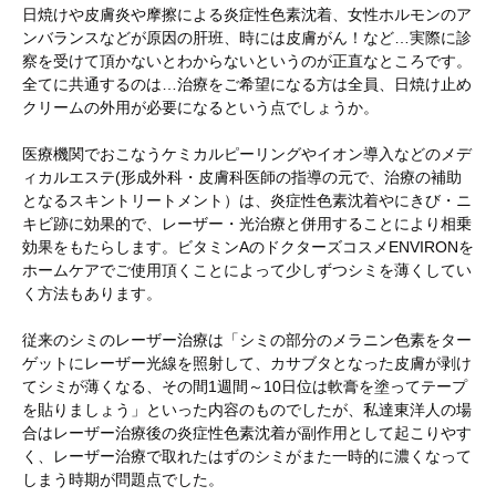
日焼けや皮膚炎や摩擦による炎症性色素沈着、女性ホルモンのア
ンバランスなどが原因の肝班、時には皮膚がん！など…実際に診
察を受けて頂かないとわからないというのが正直なところです。
全てに共通するのは…治療をご希望になる方は全員、日焼け止め
クリームの外用が必要になるという点でしょうか。
医療機関でおこなうケミカルピーリングやイオン導入などのメデ
ィカルエステ(形成外科・皮膚科医師の指導の元で、治療の補助
となるスキントリートメント）は、炎症性色素沈着やにきび・ニ
キビ跡に効果的で、レーザー・光治療と併用することにより相乗
効果をもたらします。ビタミンAのドクターズコスメENVIRONを
ホームケアでご使用頂くことによって少しずつシミを薄くしてい
く方法もあります。
従来のシミのレーザー治療は「シミの部分のメラニン色素をター
ゲットにレーザー光線を照射して、カサブタとなった皮膚が剥け
てシミが薄くなる、その間1週間～10日位は軟膏を塗ってテープ
を貼りましょう」といった内容のものでしたが、私達東洋人の場
合はレーザー治療後の炎症性色素沈着が副作用として起こりやす
く、レーザー治療で取れたはずのシミがまた一時的に濃くなって
しまう時期が問題点でした。