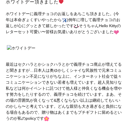
ホワイトデー頂きました
ホワイトデーに義理チョコのお返しをあちこち頂きました。(今
年は本命ぎょくすいやったから
)例年に増して義理チョコのお
返しが心にグッときて嬉しかったです
そうちゃんHello Kittyの
レターセット可愛い〜皆様お気遣いありがとうございました
最近はセクハラとかショクハラとかで義理チョコ廃止が増えてる
と聞きますが…日本人は奥ゆかしくシャイな民族性で元来コミュ
ニケーション不足になりがちな上に、インターネット社会で益々
コミュニケーションできない若者も増えています。超人見知りな
私などは何かイベントに託つけて他人様と仲良くなる機会を増や
す努力をしたりするので、義理チョコを続けています。まあ、そ
の場の雰囲気が良くなって&悪くならない以上は継続してもいい
のかしら〜と考えています。どんな親切も大き過ぎると負担にな
る場合もあるので、贈り物はあくまでもプチギフトに留めるとい
うのが私のpolicyです