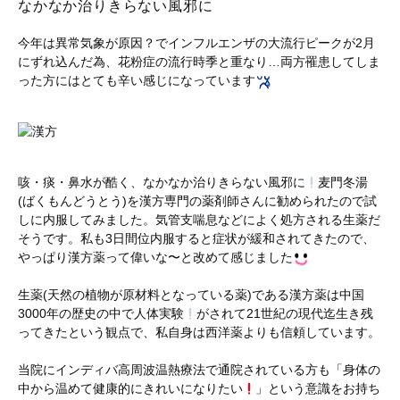
なかなか治りきらない風邪に
今年は異常気象が原因？でインフルエンザの大流行ピークが2月
にずれ込んだ為、花粉症の流行時季と重なり…両方罹患してしま
った方にはとても辛い感じになっています
咳・痰・鼻水が酷く、なかなか治りきらない風邪に
麦門冬湯
(ばくもんどうとう)を漢方専門の薬剤師さんに勧められたので試
しに内服してみました。気管支喘息などによく処方される生薬だ
そうです。私も3日間位内服すると症状が緩和されてきたので、
やっぱり漢方薬って偉いな〜と改めて感じました
生薬(天然の植物が原材料となっている薬)である漢方薬は中国
3000年の歴史の中で人体実験
がされて21世紀の現代迄生き残
ってきたという観点で、私自身は西洋薬よりも信頼しています。
当院にインディバ高周波温熱療法で通院されている方も「身体の
中から温めて健康的にきれいになりたい
」という意識をお持ち