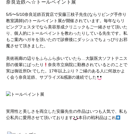
奈良近鉄へ☆トールペイント展
5/5〜5/10奈良近鉄百貨店で安藤三枝子先生(ならリビング手作り
教室講師)のトールペイント展が開催されています。毎年ならリ
ビングフェスタでなら美容形成クリニックもご一緒させて頂いた
り、個人的にトールペイントを教わったりしている先生です。私
もご案内ハガキを頂いたので診療後にダッシュでちょっぴりお邪
魔させて頂きました。
美術画廊の辺りをふらふら歩いていたら…大阪医大ソフトテニス
部の後輩にばったり
奈良市立病院に勤務されているとのことで
実は御近所Dr.でした。17年以上ぶり？ご縁のある人に何故かよ
く会う奈良近鉄、サプライズ&感謝の連続でした
実用性と美しさを両立した安藤先生の作品はいつも人気で、私も
公私共に愛用させて頂いております
本日の戦利品はこれ