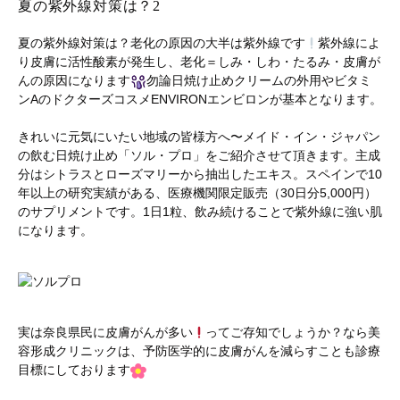
夏の紫外線対策は？2
夏の紫外線対策は？老化の原因の大半は紫外線です
紫外線によ
り皮膚に活性酸素が発生し、老化＝しみ・しわ・たるみ・皮膚が
んの原因になります
勿論日焼け止めクリームの外用やビタミ
ンAのドクターズコスメENVIRONエンビロンが基本となります。
きれいに元気にいたい地域の皆様方へ〜メイド・イン・ジャパン
の飲む日焼け止め「ソル・プロ」をご紹介させて頂きます。主成
分はシトラスとローズマリーから抽出したエキス。スペインで10
年以上の研究実績がある、医療機関限定販売（30日分5,000円）
のサプリメントです。1日1粒、飲み続けることで紫外線に強い肌
になります。
実は奈良県民に皮膚がんが多い
ってご存知でしょうか？なら美
容形成クリニックは、予防医学的に皮膚がんを減らすことも診療
目標にしております