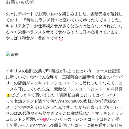
お買いもの☆
久々にデパートでお買いものを楽しみました。各階売場が混雑し
ており、15時前にランチ行くと空いていてゆったりできました。
キャリア女子
お仕事柄外食が多くなるのは仕方ないけれど、な
るべく栄養バランスを考えて食べるように日々心掛けています。
やっぱり和食が一番好きです
イギリスの国民投票でEU離脱が決まったというニュースは記憶
に新しいですね〜そんな昨今、三陽商会の諸事情で全国のバーバ
リーの店舗がマッキントッシュロンドンに代わった
なんてニュ
ースを耳にしていた矢先…素敵なドレスコートとストールを発見
ビビっときて買いました
実際私自身にとってはバーバリー
って老舗ブランド過ぎて何だかaround60の奥様がお得意様なイ
メージでやや入りにくかったんです。だからと言ってブルーレー
ベルは20代位やから幼すぎ？そこに突然現れた
マッキントッシ
ュロンドン可愛い〜
バーバリーのトレンチコートは何だか堅
くて重かったのですが…今回見付けたコートに袖を通すと信じら