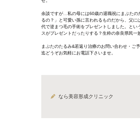
せ。
余談ですが…私の母には60歳の退職祝にまぶたの
るの？」と可愛い孫に言われるものだから、父には
代で逆まつ毛の手術をプレゼントしました。という訳
スがプレゼントだったりする？生粋の奈良県民一族
まぶたのたるみ&若返り治療のお問い合わせ・ご予約は
迄どうぞお気軽にお電話下さいませ。
なら美容形成クリニック