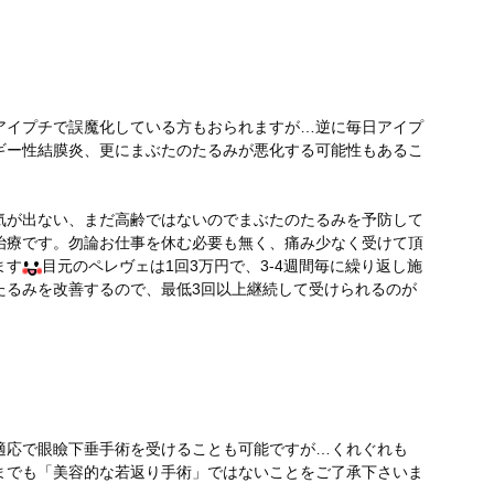
アイプチで誤魔化している方もおられますが…逆に毎日アイプ
ギー性結膜炎、更にまぶたのたるみが悪化する可能性もあるこ
気が出ない、まだ高齢ではないのでまぶたのたるみを予防して
治療です。勿論お仕事を休む必要も無く、痛み少なく受けて頂
ます
目元のペレヴェは1回3万円で、3-4週間毎に繰り返し施
たるみを改善するので、最低3回以上継続して受けられるのが
適応で眼瞼下垂手術を受けることも可能ですが…くれぐれも
までも「美容的な若返り手術」ではないことをご了承下さいま