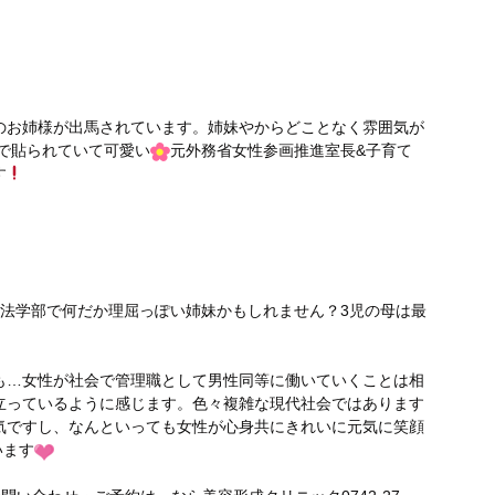
のお姉様が出馬されています。姉妹やからどことなく雰囲気が
で貼られていて可愛い
元外務省女性参画推進室長&子育て
す
×法学部で何だか理屈っぽい姉妹かもしれません？3児の母は最
も…女性が社会で管理職として男性同等に働いていくことは相
立っているように感じます。色々複雑な現代社会ではあります
気ですし、なんといっても女性が心身共にきれいに元気に笑顔
います