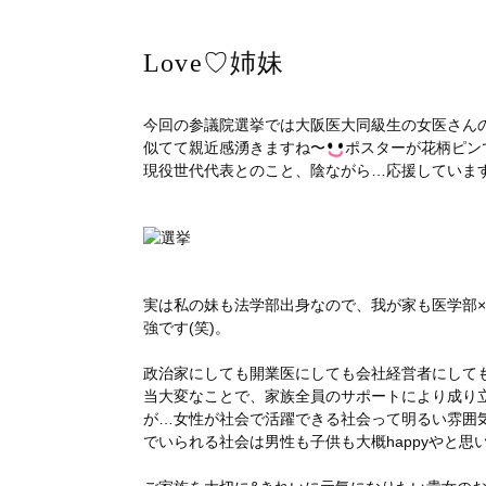
Love♡姉妹
今回の参議院選挙では大阪医大同級生の女医さん
似てて親近感湧きますね〜
ポスターが花柄ピン
現役世代代表とのこと、陰ながら…応援していま
実は私の妹も法学部出身なので、我が家も医学部
強です(笑)。
政治家にしても開業医にしても会社経営者にして
当大変なことで、家族全員のサポートにより成り
が…女性が社会で活躍できる社会って明るい雰囲
でいられる社会は男性も子供も大概happyやと思