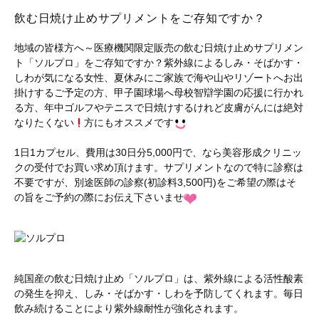
飲む日焼け止めサプリメントをご存知ですか？
地域の皆様方へ～医療機関限定販売の飲む日焼け止めサプリメン
ト「ソルプロ」をご存知ですか？紫外線によるしみ・そばかす・
しわが気になる女性、夏休みにご家族で海や山やリゾートへお出
掛けするご予定の方、甲子園球場へ母校智辯学園の応援に行かれ
る方、年中ゴルフやテニスで日焼けするけれど皮膚がんには絶対
なりたくない
方にもオススメです
1日1カプセル、費用は30日分5,000円で、なら美容形成クリニッ
クの受付でお買い求め頂けます。サプリメントなので特に診察は
不要ですが、別途医師の診察(初診料3,500円)をご希望の際はそ
の旨をご予約の際にお伝え下さいませ
純国産の飲む日焼け止め「ソルプロ」は、紫外線による活性酸素
の発生を抑え、しみ・そばかす・しわを予防してくれます。毎日
飲み続けることにより紫外線耐性が強化されます。