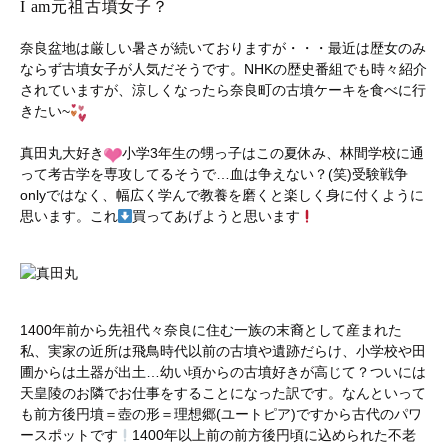
I am元祖古墳女子？
奈良盆地は厳しい暑さが続いておりますが・・・最近は歴女のみ
ならず古墳女子が人気だそうです。NHKの歴史番組でも時々紹介
されていますが、涼しくなったら奈良町の古墳ケーキを食べに行
きたい~
真田丸大好き
小学3年生の甥っ子はこの夏休み、林間学校に通
って考古学を専攻してるそうで…血は争えない？(笑)受験戦争
onlyではなく、幅広く学んで教養を磨くと楽しく身に付くように
思います。これ
買ってあげようと思います
1400年前から先祖代々奈良に住む一族の末裔として産まれた
私、実家の近所は飛鳥時代以前の古墳や遺跡だらけ、小学校や田
圃からは土器が出土…幼い頃からの古墳好きが高じて？ついには
天皇陵のお隣でお仕事をすることになった訳です。なんといって
も前方後円墳＝壺の形＝理想郷(ユートピア)ですから古代のパワ
ースポットです
1400年以上前の前方後円頃に込められた不老