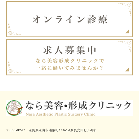
〒630-8247 奈良県奈良市油阪町446-14奈良安田ビル4階