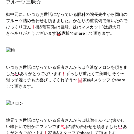
フルーツ三昧☆
御中元に…いつもお世話になっている眼科の院長先生から岡山の
フルーツ詰め合わせを頂きました。かなりの重装備で届いたので
びっくりぽん
桃&葡萄(私は巨峰、妹はマスカット)は超大好
き〜ありがとうございます
家族でshareして頂きます。
いつもお世話になっている業者さんからは立派なメロンを頂きま
した
ありがとうございます
ずっしり重たくて美味しそう〜
甥っ子姪っ子も大喜びしてくれそう〜
家族&スタッフでshare
して頂きます。
地元でお世話になっている業者さんからは味噌せんべい(懐かし
い味わいで密かにファンです
)の詰め合わせを頂きました
あ
りがとうございます
家族&スタッフでshareして頂きます。