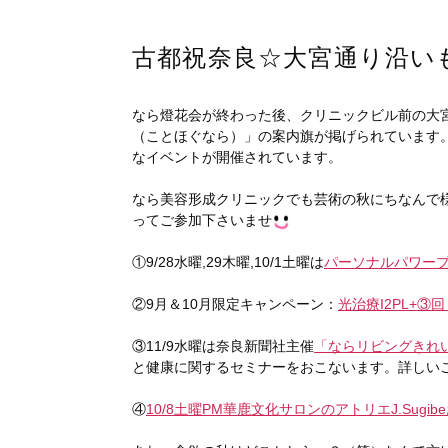
古都祝奈良☆大宮通り沿いも
なら燈花会が終わった後、クリニックビル前の大宮
（ことほぐなら）」の案内旗が掲げられています
なイベントが開催されています。
なら美容形成クリニックでも芸術の秋にちなんで
ってご参加下さいませ
①9/28水曜,29木曜,10/1土曜は
パーソナルパワー
②9月＆10月限定キャンペーン：
光治療I2PL+
③11/9水曜は奈良新聞社主催
「ならリビングきれい
と健康に関するセミナーをおこないます。詳しいご
④
10/8土曜PM華鹿文化サロンのアトリエJ.Sug