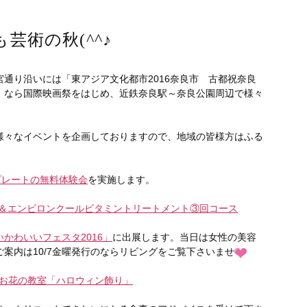
芸術の秋(^^♪
通り沿いには「東アジア文化都市2016奈良市 古都祝奈良
。なら国際映画祭をはじめ、近鉄奈良駅～奈良公園周辺で様々
様々なイベントを企画しておりますので、地域の皆様方はふる
プレートの無料体験会
を実施します。
③回＆エンビロンクールビタミントリートメント③回コース
かわいいフェスタ2016」
に出展します。当日は女性の美容
案内は10/7金曜発行のならリビングをご覧下さいませ
ibeお花の教室「ハロウィン飾り」