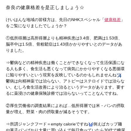
奈良の健康格差を是正しましょう☆
けいはんな地域の皆様方は、先日のNHKスペシャル「
健康格差
」
をご覧になりましたでしょうか？
①低所得層は高所得層よりも精神疾患は3.4倍、肥満は1.53倍、
脳卒中は1.5倍、骨粗鬆症は1.43倍かかりやすいとのデータがあ
りました。
⇒鬱病などの精神疾患は働くことができなくなって生活保護にな
る人も多く、食生活も悪くなって病気にかかりやすくなる悪循環
に陥りやすいという現実を反映しているのかもしれませんね
鬱病は向精神薬では治らない、アトピーはステロイドでは治らな
い、むしろ食生活改善により治るというデータがあります。要す
るに薬浸けの健康保険診療では治らないってことなんですね。
②厚生労働省の調査結果によれば…低所得層では米・パンの摂取
量が増え、野菜・肉の摂取量が減るそうです。
⇒所謂ジャンクフード＝empty calorieですね
例えばカップ麺
や菓子パンばかり大量に買い込んで毎日食べていたら30代で糖尿