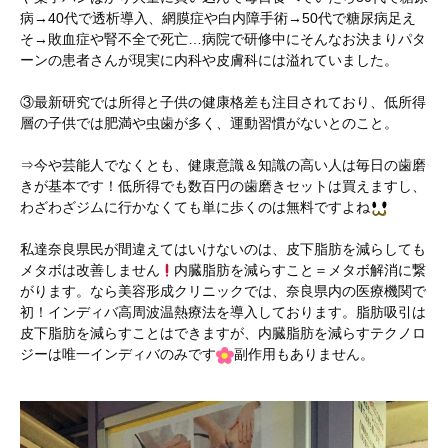
病→40代で透析導入、網膜症や白内障手術→50代で糖尿病足え
そ→敗血症や腎不全で死亡…病院で研修中にそんなお決まりパタ
ーンの患者さんが現実に内科や皮膚科には溢れていました。
③最新研究では所得と子供の健康格差も注目されており、低所得
層の子供では肥満や虫歯が多く、運動習慣がないとのこと。
⇒今や芸能人でなくとも、健康意識＆知識の高い人は毎日の歯磨
きが基本です！低所得でも数百円の歯磨きセットは買えますし、
わざわざジムに行かなくても単に歩くのは無料ですよね
私達奈良県民が間違えてはいけないのは、皮下脂肪を減らしても
メタボは改善しません
内臓脂肪を減らすこと＝メタボ解消に繋
がります。なら美容形成クリニックでは、奈良県内の医療機関で
初！インディバ高周波温熱療法を導入しております。脂肪吸引は
皮下脂肪を減らすことはできますが、内臓脂肪を減らすテクノロ
ジーは唯一インディバのみです
副作用もありません。