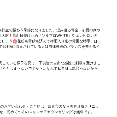
旅行生で賑わう季節になりました。澄み渡る青空、初夏の爽や
断大敵
飲む日焼け止め「ソルプロWHITE」やエンビロンの
ましょう
花粉も黄砂も済んで梅雨入り迄の貴重な時季、ほ
て5月病に悩まされている人は自律神経のバランスを整えるイ
成長している様子を見て、子供達の自由な感性に刺激を受けまし
じやとつまらないですから…なんて私自身は親じゃないから
テのお問い合わせ・ご予約は、奈良市のなら美容形成クリニッ
さいませ。初めての方のスキンケアカウンセリングは無料です。