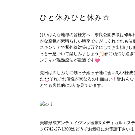
ひと休みひと休み☆
けいはんな地域の皆様方へ～奈良公園界隈は修学
かな空気が素晴らしい時季ですが…くれぐれも油
スキンケアで紫外線対策は万全にしてお出掛けし
っと一息ついて楽しみましょう
春に頑張り過ぎ
ンディバ温熱療法が最適です
先日は久しぶりに甥っ子姪っ子達に会い3人3様
た
それぞれ個性が異なるのも面白い
皆おんな
とても客観的に3人を見ています。
美容形成アンチエイジング医療&メディカルエス
ク0742-27-1309迄どうぞお気軽にお電話下