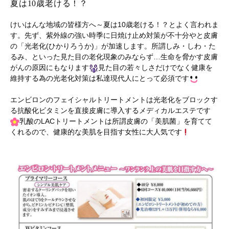
夏は10歳老ける！？
けいはんな地域の皆様方へ～夏は10歳老ける！？とよく言われま
す。先ず、紫外線の強い時季に日焼け止め対策が不十分やと皮膚
の「光老化(ひかりろうか)」が加速します。所謂しみ・しわ・た
るみ、といった見た目の老化現象のみならず…生命を脅かす皮膚
がんの原因にもなります
見た目の若々しさだけでなく健康を
維持する為の光老化対策は私達現代人にとって必須です
エンビロンのフェイシャルトリートメントは光老化をブロックす
る抗酸化ビタミンを直接皮膚に導入するメディカルエステです
乳酸のLACトリートメントは所謂皮膚の「美肌菌」を育てて
くれるので、健康的な美肌を目指す女性に大人気です