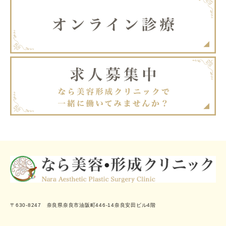
〒630-8247 奈良県奈良市油阪町446-14奈良安田ビル4階