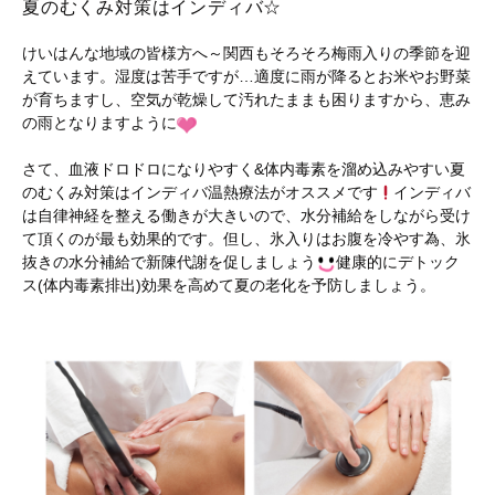
夏のむくみ対策はインディバ☆
けいはんな地域の皆様方へ～関西もそろそろ梅雨入りの季節を迎
えています。湿度は苦手ですが…適度に雨が降るとお米やお野菜
が育ちますし、空気が乾燥して汚れたままも困りますから、恵み
の雨となりますように
さて、血液ドロドロになりやすく&体内毒素を溜め込みやすい夏
のむくみ対策はインディバ温熱療法がオススメです
インディバ
は自律神経を整える働きが大きいので、水分補給をしながら受け
て頂くのが最も効果的です。但し、氷入りはお腹を冷やす為、氷
抜きの水分補給で新陳代謝を促しましょう
健康的にデトック
ス(体内毒素排出)効果を高めて夏の老化を予防しましょう。