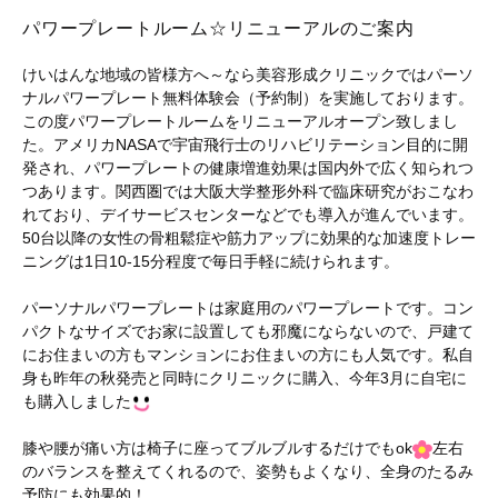
パワープレートルーム☆リニューアルのご案内
けいはんな地域の皆様方へ～なら美容形成クリニックではパーソ
ナルパワープレート無料体験会（予約制）を実施しております。
この度パワープレートルームをリニューアルオープン致しまし
た。アメリカNASAで宇宙飛行士のリハビリテーション目的に開
発され、パワープレートの健康増進効果は国内外で広く知られつ
つあります。関西圏では大阪大学整形外科で臨床研究がおこなわ
れており、デイサービスセンターなどでも導入が進んでいます。
50台以降の女性の骨粗鬆症や筋力アップに効果的な加速度トレー
ニングは1日10-15分程度で毎日手軽に続けられます。
パーソナルパワープレートは家庭用のパワープレートです。コン
パクトなサイズでお家に設置しても邪魔にならないので、戸建て
にお住まいの方もマンションにお住まいの方にも人気です。私自
身も昨年の秋発売と同時にクリニックに購入、今年3月に自宅に
も購入しました
膝や腰が痛い方は椅子に座ってブルブルするだけでもok
左右
のバランスを整えてくれるので、姿勢もよくなり、全身のたるみ
予防にも効果的！