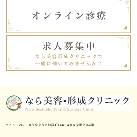
〒630-8247 奈良県奈良市油阪町446-14奈良安田ビル4階