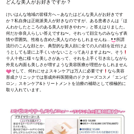
どんな美人がお好きですか？
けいはんな地域の皆様方へ～あなたはどんな美人がお好きです
か？私自身は正統派美人が好きなのですが、ある患者さんは「ほ
んわかしたところのある美人が好きやわ〜」と答えはりました。
何だか奈良人らしい答えですね〜。それって顔立ちのみならず表
情や雰囲気、性格も含めた美人なのかもしれませんね…
所謂
流行のこんな顔とか、典型的な美人顔に全ての人の顔を近付けよ
うとしても逆に上手くいかないことってありますよね〜。そう
十人十色に様々な美しさがあって、それを上手く引き出しながら
外見も内面も美しさが増すような美容医療が理想かもしれません
そして、何れにせよスキンケアは万人に必要です
なら美容
形成クリニックでは形成外科医開発のドクターズコスメ「エンビ
ロン」スキンケア&トリートメントを治療の補助として積極的に
取り入れています。