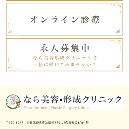
〒630-8247 奈良県奈良市油阪町446-14奈良安田ビル4階