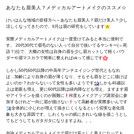
あなたも眉美人？メディカルアートメイクのススメ☆
けいはんな地域の皆様方へ～あなたも眉美人？眉だけ美人？少し
涼しくなってきたので、9月は眉の研究をしています
実際メディカルアートメイクは一度受けてみると本当に便利で
す。 20代30代で眉毛のない人って自分で抜いてるヤンキー(←死
語？)位で、大概の女性は自身の眉を少し眉カットして軽くパウ
ダーや眉マスカラで簡単に整えればokって感じです
しかし50代60代以降の中高年アンチエイジング世代ともなれ
ば…加齢により自身の眉が薄くなり、そもそも眉をどこに描けば
よいのか？わからないって女性も多いようです
しかも45歳以
上は老眼も増え、更に60代以降は緑内障なども増え、ますます眉
やアイラインを描くのが困難に
何度もメイクアップ講習会に参
加するけれど一向に眉が描けない
って高齢者が実際多いんです
全体的に小じわが増えて描きにくくなるという切実な老化現
象も大きな原因です。しわくちゃの紙にきれいな線を描こうとし
てもどうしてもガタガタになりますよね。。。
勿論メディカルアートメイクで眉だけ若々しく美人になっても、