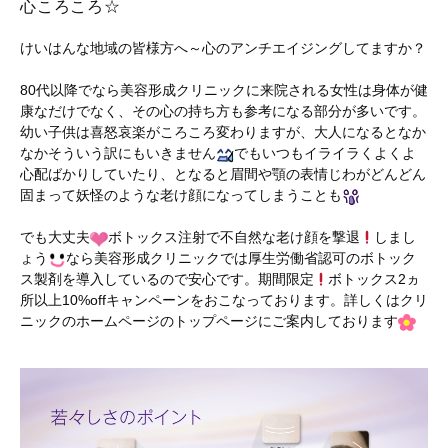
心ころころ☆
けいはんな地域の皆様方へ～心のアンチエイジングしてますか？
80代以降でなら美容形成クリニックに来院される女性は身体が健
康なだけでなく、その心の持ち方も参考になる部分が多いです。
幼い子供は喜怒哀楽がころころ変わりますが、大人になるとなか
なかそういう訳にもいきません
でもいつもイライラくよくよ
心配ばかりしていたり、となると眉間や顎の表情じわがどんどん
固まって妖怪のような老け顔になってしまうことも
でも大丈夫
ボトックス注射で不自然な老け顔を撃退
しまし
ょう
なら美容形成クリニックでは厚生労働省認可のボトック
ス製剤を導入しているので安心です。期間限定
ボトックス2ヵ
所以上10%offキャンペーンをおこなっております。詳しくはクリ
ニックのホームページのトップページにご案内しております