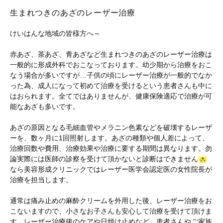
生まれつきのあざのレーザー治療
けいはんな地域の皆様方へ～
赤あざ、茶あざ、青あざなど生まれつきのあざのレーザー治療は
一般的に形成外科でおこなっております。幼少期から治療をおこ
なう場合が多いですが…子供の頃にレーザー治療が一般的でなか
った為、成人になって初めて治療を受けるという患者さんも中に
はおられます。全てではありませんが、健康保険適応で治療が可
能なあざも多いです。
あざの原因となる毛細血管やメラニン色素などを破壊するレーザ
ーを、数ヶ月に1回照射します。あざの種類や個人差によって、
治療回数や費用、治療効果や治療に要する期間は異なります。勿
論実際には医師の診察を受けて頂かないと診断はできません
なら美容形成クリニックではレーザー医学会認定医の女性院長が
治療を担当します。
通常は痛み止めの麻酔クリームを外用した後、レーザー治療をお
こないますので、小さなお子さんも安心して治療を受けて頂けま
す。レーザー治療後のケアや日焼け止めなど、患者さんやご家族