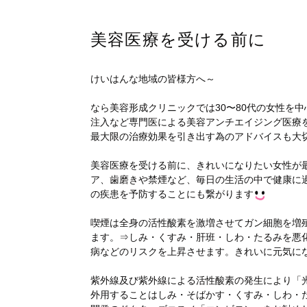
美容医療を受ける前に
けいはんな地域の皆様方へ～
なら美容形成クリニックでは30〜80代の女性を中
注入など専門医による美容アンチエイジング医療
最大限の治療効果を引き出す為のアドバイスも大
美容医療を受ける前に、きれいになりたい女性が
ア、歯磨きや禁煙など、毎日の生活の中で健康に
の疾患を予防することにも繋がります
喫煙は全身の活性酸素を激増させてガン細胞を増
ます。⇒しみ・くすみ・肝班・しわ・たるみを悪
病などのリスクを上昇させます。きれいに元気に
紫外線及び紫外線による活性酸素の発生により「光
外用することはしみ・そばかす・くすみ・しわ・