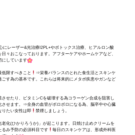
心にレーザー&光治療I2PL+やボトックス治療、ヒアルロン酸
を日々おこなっております。アフターケアやホームケアなど、
切にしています
最低限すべきこと
⇒栄養バランスのとれた食生活とスキンケ
過ごす為の基本です。これらは将来的にメタボ疾患やガンなど
殖させたり、ビタミンCを破壊する為コラーゲン合成を阻害し
化させます。⇒全身の血管がボロボロになる為、脳卒中や心臓
なりたい女性は即
禁煙しましょう。
老化(ひかりろうか)」が起こります。日焼け止めクリームを
たるみ予防の必須科目です
毎日のスキンケアは、形成外科医