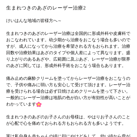
生まれつきのあざのレーザー治療2
けいはんな地域の皆様方へ～
生まれつきのあざのレーザー治療は全国的に形成外科や皮膚科で
おこなわれています。幼少期から治療をおこなう場合も多いので
すが、成人になってから治療を希望される方もおられます。治療
回数や治療効果はあざのタイプや個人差によって異なります。盛
り上がりのあるあざや、広範囲に及ぶあざ、レーザー治療が限界
のあざに関しては、形成外科手術をおこなう場合もあります。
痛み止めの麻酔クリームを塗ってからレーザー治療をおこなうの
で、子供や痛みに弱い方も安心して受けて頂けます。レーザー治
療を受けられる場合は必ず日焼け止めクリームを塗って下さい。
一般的にレーザー治療は地肌の色が白い方が有効性が高いことが
わかっています
生まれつきのあざのお子さんのお母様は、やはりお子さんのこと
が心配で心を痛めておられる方もおられる方も多いようです。
実は私自身も赤ちゃんの頃に顔にやけどをして、幼い頃から母が