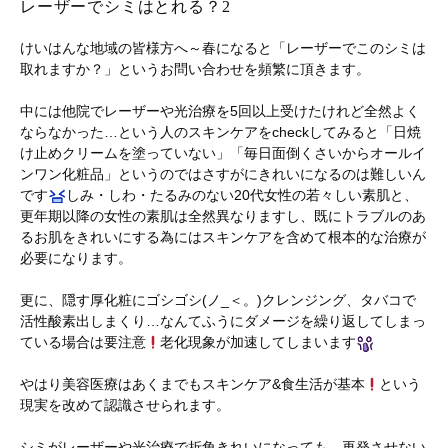
レーザーでシミはとれる？2
けいはんな地域の皆様方へ～春になると「レーザーでこのシミは
取れますか？」というお問い合わせを頻繁に頂きます。
中には他院でレーザーや光治療を5回以上受けたけれど全然よく
ならなかった…という人のスキンケアをcheckしてみると「日焼
け止めクリームを塗っていない」「毎日面倒くさいからオールイ
ンワン化粧品」というのではさすがにきれいになるのは難しいん
です
しみ・しわ・たるみのない20代女性の若々しい素肌と、
更年期以降の女性の素肌は全然異なりますし、既にトラブルのあ
るお肌をきれいにする為にはスキンケアを含めて根本的な治療が
必要になります。
更に、隠す厚化粧にゴシゴシ(ノ_＜。)クレンジング、タバコで
活性酸素出しまくり…なんてふうにダメージを繰り返してしまっ
ている場合は要注意
老化現象が加速してしまいます
やはり美容医療はあくまでもスキンケア&食生活が基本
という
現実を改めて認識させられます。
シミがレーザーや光治療で折角きれいになっても、再発させない