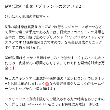
飲む日焼け止めサプリメントのススメ☆2
けいはんな地域の皆様方へ～
5月の紫外線は真夏並み
GW中旅行やレジャー、スポーツなど
で屋外で過ごす予定のある方には、日焼け止めクリームの外用を
基本に、飲む日焼け止めサプリメント「ソルプロホワイト」がオ
ススメです
医療機関専売ですので、なら美容形成クリニック
受付でご購入頂けます。
30代以降はうっかり日焼けがしみ・そばかす・くすみ・小じわ・
たるみ・皮膚がんの原因となります。くれぐれも紫外線対策は万
全に
毎日のスキンケアは形成外科医開発の「エンビロン」でビタミン
Aをお肌に補給しましょう
なら美容形成クリニックのホームペ
ージのトップからご購入頂けます。
※クリニックに直接来院してご購入される方の特典もありますの
で、詳しくは0742-27-1309迄どうぞお気軽にお電話下さいま
せ。